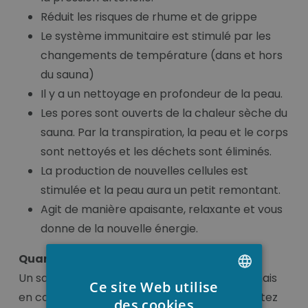
Réduit les risques de rhume et de grippe
Le système immunitaire est stimulé par les
changements de température (dans et hors
du sauna)
Il y a un nettoyage en profondeur de la peau.
Les pores sont ouverts de la chaleur sèche du
sauna. Par la transpiration, la peau et le corps
sont nettoyés et les déchets sont éliminés.
La production de nouvelles cellules est
stimulée et la peau aura un petit remontant.
Agit de manière apaisante, relaxante et vous
donne de la nouvelle énergie.
Quand éviter un sauna ?
Un sauna est généralement recommandé, mais
Ce site Web utilise
en cas de doute, consultez un médecin et évitez
DUTCH
des cookies