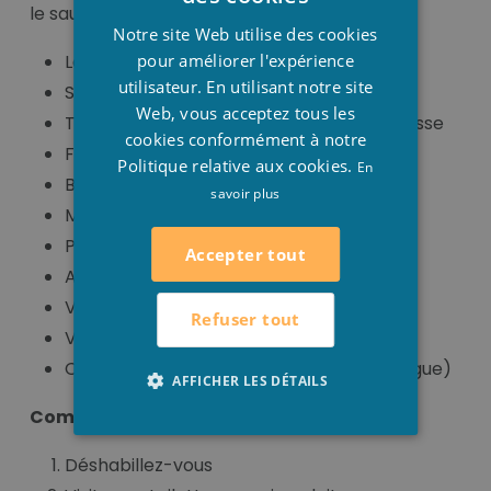
le sauna :
FRENCH
Notre site Web utilise des cookies
ENGLISH
pour améliorer l'expérience
Les premiers 3 mois de votre grossesse
utilisateur. En utilisant notre site
Si vous avez une maladie infectieuse
Web, vous acceptez tous les
Tension artérielle trop élevée ou trop basse
cookies conformément à notre
Fièvre
Politique relative aux cookies.
En
Beaucoup d’alcool
savoir plus
Mal de tête
Plaies ouvertes
Accepter tout
Allumages
Varices
Refuser tout
Vertiges
Cancer (consultation avec votre oncologue)
AFFICHER LES DÉTAILS
Comment utiliser un sauna ?
Déshabillez-vous