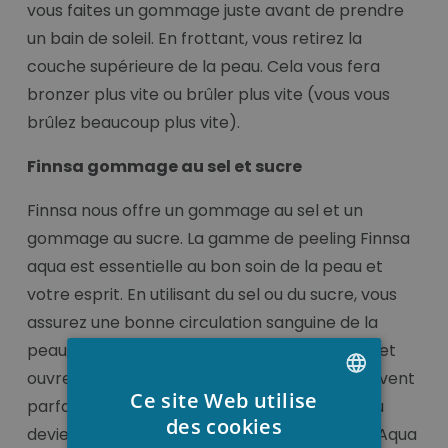
vous faites un gommage juste avant de prendre
un bain de soleil. En frottant, vous retirez la
couche supérieure de la peau. Cela vous fera
bronzer plus vite ou brûler plus vite (vous vous
brûlez beaucoup plus vite).
Finnsa gommage au sel et sucre
Finnsa nous offre un gommage au sel et un
gommage au sucre. La gamme de peeling Finnsa
aqua est essentielle au bon soin de la peau et
votre esprit. En utilisant du sel ou du sucre, vous
assurez une bonne circulation sanguine de la
peau, éliminez les cellules mortes de la peau et
ouvrez les pores que lés précieuse huiles peuvent
Ce site Web utilise
parfaitement absorber dans la peau. La peau
DUTCH
des cookies
devient lisse et souple avec le sel gommage Aqua