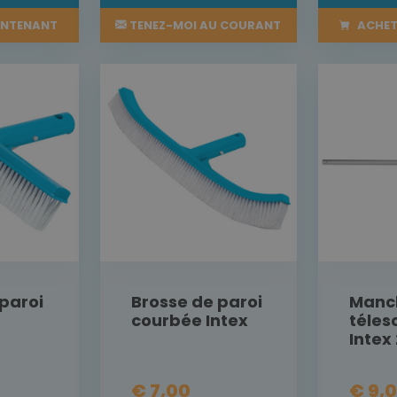
INTENANT
TENEZ-MOI AU COURANT
ACHET
paroi
Brosse de paroi
Manc
courbée Intex
téles
Intex
€ 7,00
€ 9,