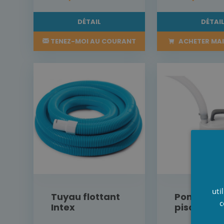
DÉTAIL
DÉTAI
TENEZ-MOI AU COURANT
ACHETER MA
uti
Tuyau flottant
Pompe vi
c
Intex
piscine In