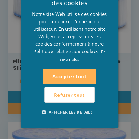
des cookies
FRENCH
Notre site Web utilise des cookies
ENGLISH
pour améliorer l'expérience
utilisateur. En utilisant notre site
Web, vous acceptez tous les
cookies conformément à notre
Politique relative aux cookies.
En
savoir plus
Filter Cartridges, filtres de rechange
S1 intex piscine
Accepter tout
€ 15,00
Refuser tout
DÉTAIL
ACHETER MAINTENANT
AFFICHER LES DÉTAILS