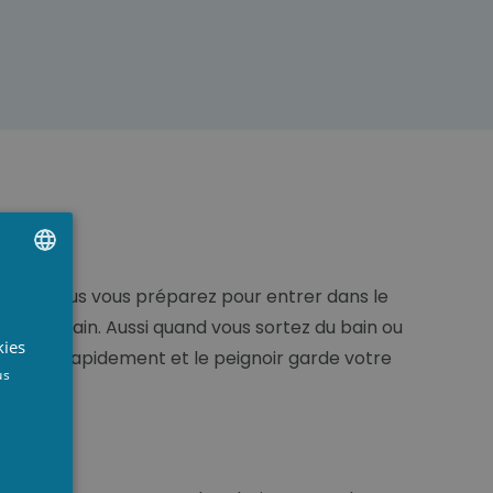
e bain. Vous vous préparez pour entrer dans le
UTCH
ans le bain. Aussi quand vous sortez du bain ou
RENCH
kies
d l’eau rapidement et le peignoir garde votre
NGLISH
us