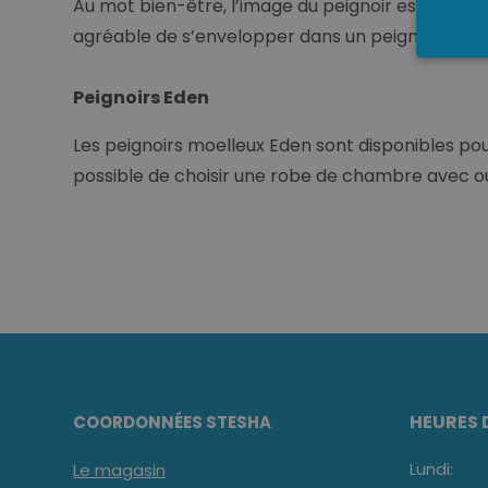
Au mot bien-être, l’image du peignoir est souvent 
agréable de s’envelopper dans un peignoir douill
Peignoirs Eden
Les peignoirs moelleux Eden sont disponibles po
possible de choisir une robe de chambre avec o
HEURES 
COORDONNÉES STESHA
Lundi:
Le magasin