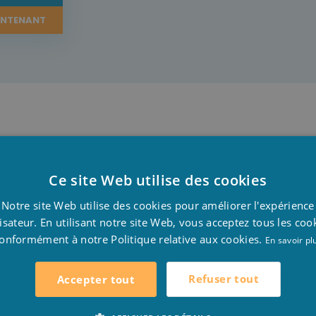
INTENANT
à plusieurs occasions.
Ce site Web utilise des cookies
 que c’est pratique à porter avant et après la douche ou l
D
Notre site Web utilise des cookies pour améliorer l'expérience
e peignoir à votre corps vous aurez chaud avant d’entrer d
F
lisateur. En utilisant notre site Web, vous acceptez tous les coo
fer et de sécher rapidement. La matière du peignoir pren
onformément à notre Politique relative aux cookies.
E
En savoir pl
Refuser tout
Accepter tout