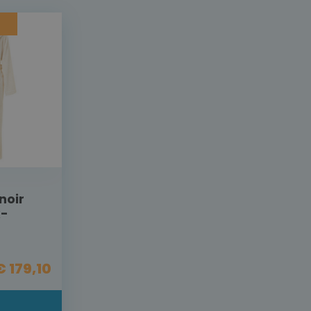
noir
x-
€ 179,10
L