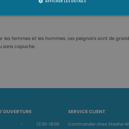
liée. Bien sûr, car après avoir utilisé la cabine infrarouge
AFFICHER LES DÉTAILS
et et bien chaud.
ur les femmes et les hommes. Les peignoirs sont de grande
u sans capuche.
D'OUVERTURE
SERVICE CLIENT
-
13:30
-
18:00
Commander chez Stesha We