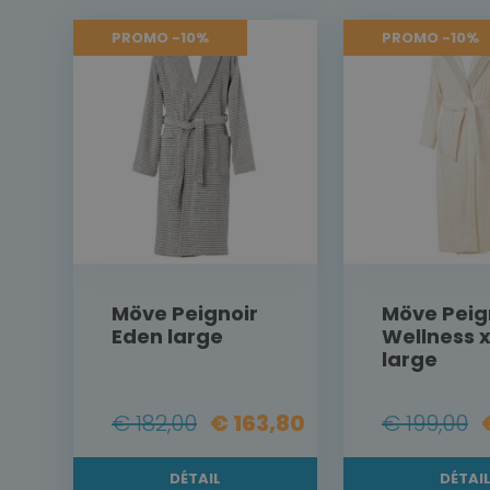
PROMO -10%
PROMO -10%
Möve Peignoir
Möve Peig
Eden large
Wellness 
large
€ 182,00
€ 163,80
€ 199,00
DÉTAIL
DÉTAI