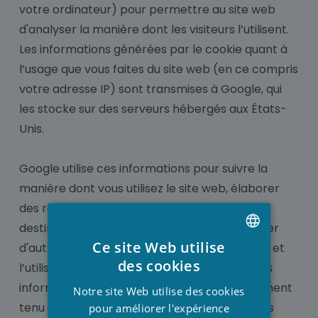
votre ordinateur) pour permettre au site web
d'analyser la manière dont les visiteurs l’utilisent.
Les informations générées par le cookie quant à
l’usage que vous faites du site web (en ce compris
votre adresse IP) sont transmises à Google, qui
les stocke sur des serveurs hébergés aux États-
Unis.
Google utilise ces informations pour suivre la
manière dont vous utilisez le site web, élaborer
des rapports sur l’utilisation du site web à
destination des exploitants du site et proposer
Ce site Web utilise
d'autres services portant sur l’activité du site et
DUTCH
des cookies
l’utilisation d'Internet. Google peut fournir ces
FRENCH
informations à des tiers si Google est légalement
Notre site Web utilise des cookies
tenu de le faire ou dans la mesure où ces tiers
ENGLISH
pour améliorer l'expérience