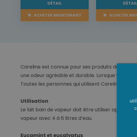
DÉTAIL
DÉTAI
ACHETER MAINTENANT
ACHETER MA
Careline est connue pour ses produits de haute qu
une odeur agréable et durable. Lorsque vous utili
Toutes les personnes qui utilisent Careline ret
Utilisation
uti
c
Le lait bain de vapeur doit être utiliser après qu’
vapeur avec 4 à 6 litres d’eau.
Eucamint et eucalyptus