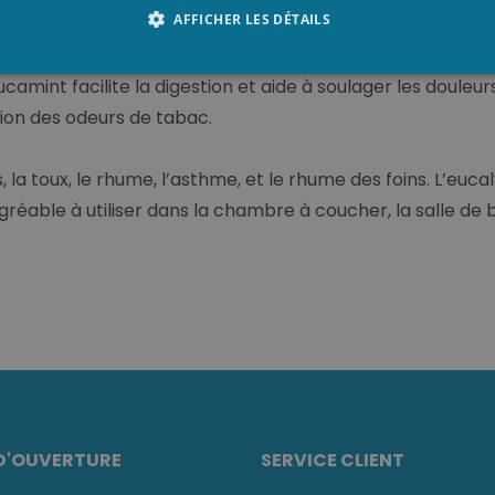
AFFICHER LES DÉTAILS
in à vapeur les plus couramment utilisés au hammam.
camint facilite la digestion et aide à soulager les douleur
tion des odeurs de tabac.
s, la toux, le rhume, l’asthme, et le rhume des foins. L’eu
réable à utiliser dans la chambre à coucher, la salle de
D'OUVERTURE
SERVICE CLIENT