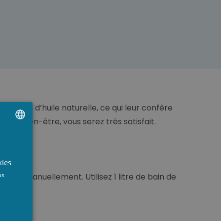
 à base d’huile naturelle, ce qui leur confère
e de bien-être, vous serez très satisfait.
UTCH
RENCH
kies
NGLISH
us
tiliser manuellement. Utilisez 1 litre de bain de