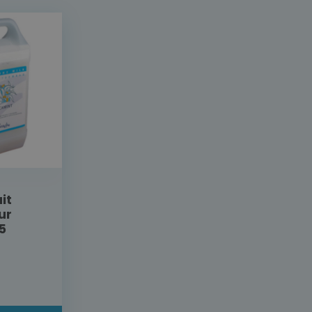
it
ur
5