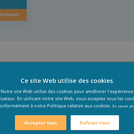
L
INTENANT
alité depuis des années. Les bons produits sont fabriqués
sez les produits Careline dans le cadre de votre expérienc
Ce site Web utilise des cookies
ourne rarement à une autre marque.
D
Notre site Web utilise des cookies pour améliorer l'expérience
F
lisateur. En utilisant notre site Web, vous acceptez tous les coo
onformément à notre Politique relative aux cookies.
E
En savoir pl
ils soient dilué avec un doseur automatique ou il peut être u
Refuser tout
Accepter tout