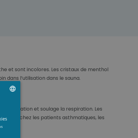
he et sont incolores. Les cristaux de menthol
in dans l’utilisation dans le sauna.
UTCH
 concentration et soulage la respiration. Les
RENCH
grippe, … chez les patients asthmatiques, les
kies
NGLISH
us