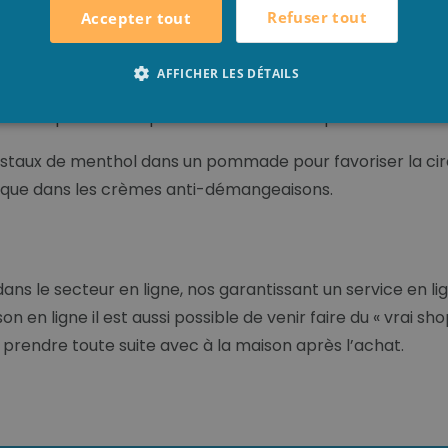
Refuser tout
Accepter tout
chissant et refroidissant au sauna. Utilisez seulement qu
AFFICHER LES DÉTAILS
’eau ou verser directement sur les pierres. Lors du verse
 menthol peut théoriquement causer un risque d’incendie.
ristaux de menthol dans un pommade pour favoriser la ci
olique dans les crèmes anti-démangeaisons.
s le secteur en ligne, nos garantissant un service en li
son en ligne il est aussi possible de venir faire du « vrai 
 prendre toute suite avec à la maison après l’achat.