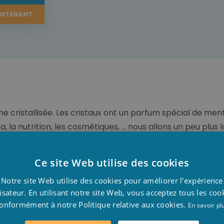
INTENANT
 cristallisée. Les cristaux ont un parfum spécial de ment
, la nutrition, les cosmétiques, … nous allons un peu plus lo
Ce site Web utilise des cookies
D
et refroidissant. Il purifie l’air, augmente l’attention, la
Notre site Web utilise des cookies pour améliorer l'expérience
F
études, la méditation, les groupes de travail, le rhume, la 
lisateur. En utilisant notre site Web, vous acceptez tous les coo
ement.
onformément à notre Politique relative aux cookies.
E
En savoir pl