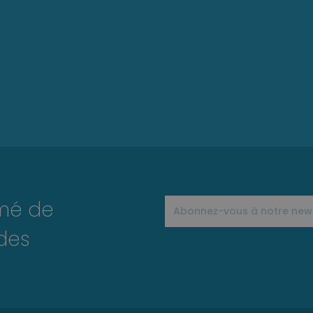
rmé de
des