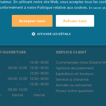
lisateur. En utilisant notre site Web, vous acceptez tous les coo
L
DÉTAIL
onformément à notre Politique relative aux cookies.
E
En savoir pl
INTENANT
ACHETER MAINTENANT
ACHET
Refuser tout
Accepter tout
AFFICHER LES DÉTAILS
D'OUVERTURE
SERVICE CLIENT
-
13:30
-
18:00
Commander chez Stesha We
09.00
-
12.00
13:30
-
18:00
Options de paiement
-
13:30
-
18:00
Expédition et livraison
09.00
-
12.00
13:30
-
18:00
Service & Garantie
-
13:30
-
18:00
Annuler ou retourner
09.00
-
13.00
-
Posez votre question
:
Fermé
Fermé