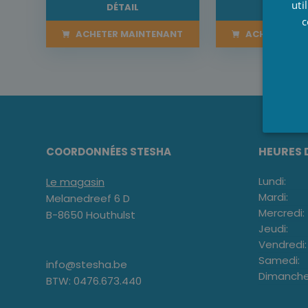
uti
DÉTAIL
DÉTAI
c
ACHETER MAINTENANT
ACHETER MA
HEURES 
COORDONNÉES STESHA
Lundi:
Le magasin
Mardi:
Melanedreef 6 D
Mercredi:
B-8650 Houthulst
Jeudi:
Vendredi:
Samedi:
info@stesha.be
Dimanche
BTW: 0476.673.440