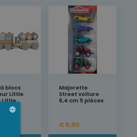
 à blocs
Majorette
ur Little
Street voiture
Little
6,4 cm 5 pièces
,95
€ 8,80
UTCH
RENCH