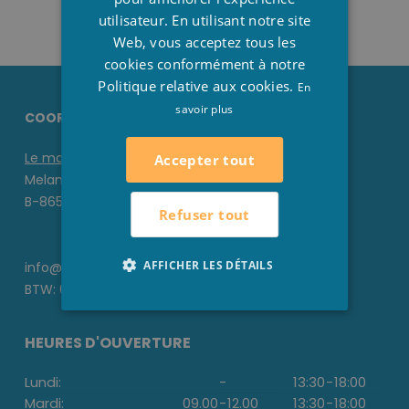
utilisateur. En utilisant notre site
Web, vous acceptez tous les
cookies conformément à notre
Politique relative aux cookies.
En
savoir plus
COORDONNÉES STESHA
Le magasin
Accepter tout
Melanedreef 6 D
B-8650 Houthulst
Refuser tout
AFFICHER LES DÉTAILS
info@stesha.be
BTW: 0476.673.440
HEURES D'OUVERTURE
Lundi:
-
13:30
-
18:00
Mardi:
09.00
-
12.00
13:30
-
18:00