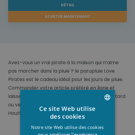
DÉTAIL
ACHETER MAINTENANT
Avez-vous un vrai pirate à la maison qui n’aime
pas marcher dans la pluie ? le parapluie Love
Pirates est le cadeau idéal pour les jours de pluie.
Commander votre article préféré en ligne et
laissez-le livrer chez vous quelques jours plus tard
ou venez rendre une visite à notre magasin à
Ce site Web utilise
Houthulst
DUTCH
des cookies
FRENCH
Notre site Web utilise des cookies
ENGLISH
pour améliorer l'expérience