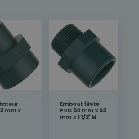
tateur
Embout fileté
63 mm x
PVC 50 mm x 63
mm x 1 1/2"M