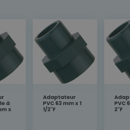
ur
Adaptateur
Adap
le à
PVC 63 mm x 1
PVC 
mm x
1/2"F
2"F