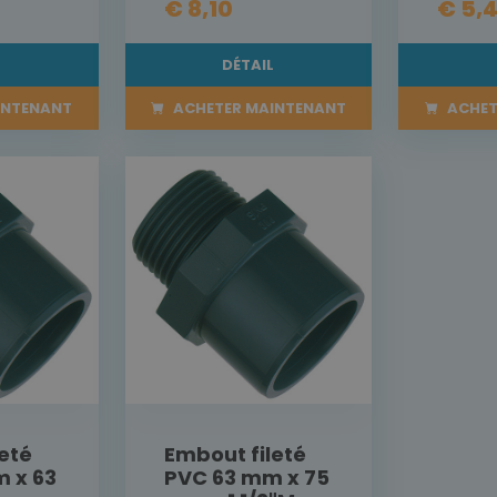
€ 8,10
€ 5,
L
DÉTAIL
INTENANT
ACHETER MAINTENANT
ACHET
eté
Embout fileté
 x 63
PVC 63 mm x 75