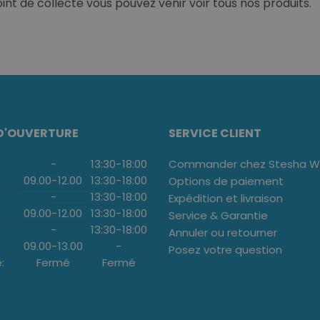
int de collecte vous pouvez venir voir tous nos produits.
D'OUVERTURE
SERVICE CLIENT
-
13:30
-
18:00
Commander chez Stesha We
09.00
-
12.00
13:30
-
18:00
Options de paiement
-
13:30
-
18:00
Expédition et livraison
09.00
-
12.00
13:30
-
18:00
Service & Garantie
-
13:30
-
18:00
Annuler ou retourner
09.00
-
13.00
-
Posez votre question
:
Fermé
Fermé