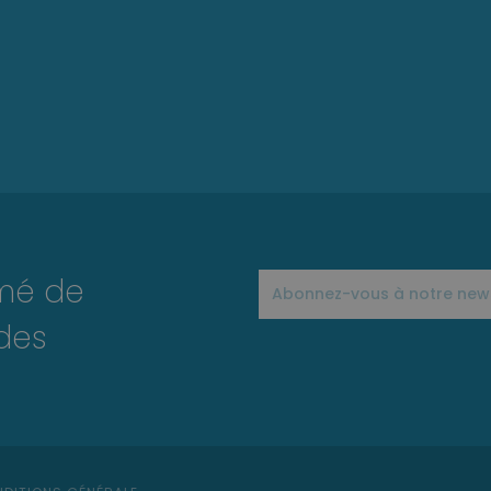
rmé de
des