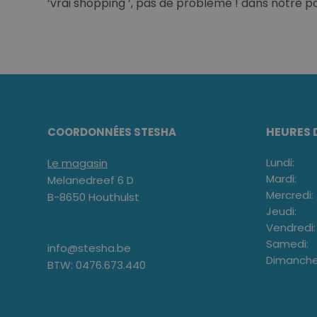
‘vrai shopping ‘, pas de problème ! dans notre po
HEURES 
COORDONNÉES STESHA
Lundi:
Le magasin
Mardi:
Melanedreef 6 D
Mercredi:
B-8650 Houthulst
Jeudi:
Vendredi:
Samedi:
info@stesha.be
Dimanche
BTW: 0476.673.440