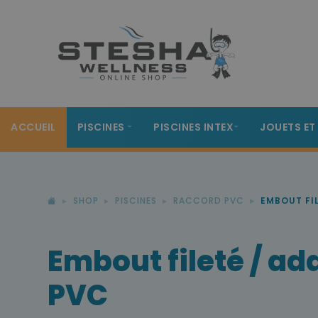
ACCUEIL
PISCINES
PISCINES INTEX
JOUETS ET
SHOP
PISCINES
RACCORD PVC
EMBOUT FI
Embout fileté / ad
PVC