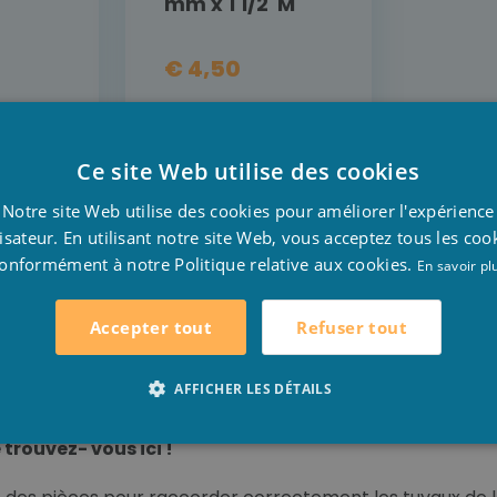
mm x 1 1/2"M
€ 4,50
L
DÉTAIL
Ce site Web utilise des cookies
INTENANT
ACHETER MAINTENANT
D
Notre site Web utilise des cookies pour améliorer l'expérience
F
lisateur. En utilisant notre site Web, vous acceptez tous les coo
onformément à notre Politique relative aux cookies.
E
En savoir pl
Refuser tout
Accepter tout
e en PVC
 femelles en PVC d'une très haute qualité pour l'installat
AFFICHER LES DÉTAILS
trouvez- vous ici !