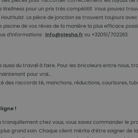
des pièces pour raccorder correctement les tuyaux de la p
Wellness pour un prix très compétitif. Vous pouvez trou
 Houthulst. La pièce de jonction se trouvent toujours av
 piscine de vos rêves de la manière la plus efficace possib
lus d’informations :
info@stesha.fr
ou +32051/702293.
aussi du travail à faire. Pour les bricoleurs entre nous, tra
maintenant pour vrai…
des raccords té, manchons, réductions, courbures, tubes r
igne !
u tranquillement chez vous, vous savez commander le produ
plus grand soin. Chaque client mérite d’être soigner de l