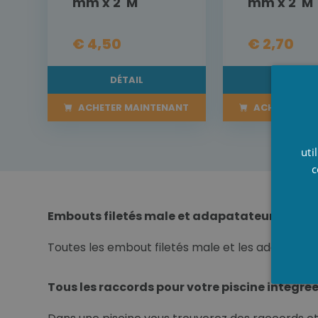
mm x 2"M
mm x 2"M
€ 4,50
€ 2,70
DÉTAIL
DÉTAI
ACHETER MAINTENANT
ACHETER MA
uti
c
Embouts filetés male et adapatateur femell
Toutes les embout filetés male et les adaptateurs
Tous les raccords pour votre piscine intégrée 