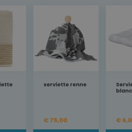
iette
serviette renne
Servi
blan
€ 75,00
€ 6,