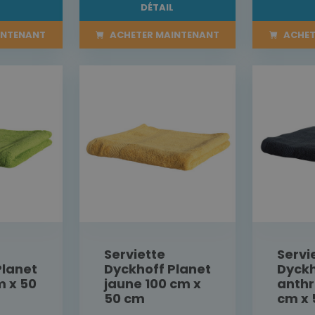
L
DÉTAIL
INTENANT
ACHETER MAINTENANT
ACHET
Serviette
Servi
Planet
Dyckhoff Planet
Dyckh
m x 50
jaune 100 cm x
anthr
50 cm
cm x 