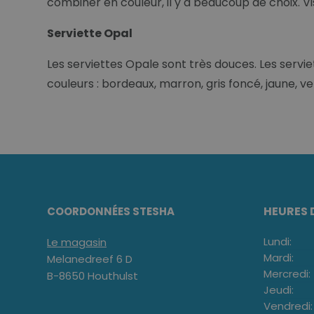
combiner en couleur, il y a beaucoup de choix. 
Serviette Opal
Les serviettes Opale sont très douces. Les servie
couleurs : bordeaux, marron, gris foncé, jaune, vert
HEURES 
COORDONNÉES STESHA
Lundi:
Le magasin
Mardi:
Melanedreef 6 D
Mercredi:
B-8650 Houthulst
Jeudi:
Vendredi: