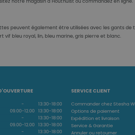
Visitez notre magasin à Houthulst ou commandez en ligne.
ttes peuvent également être utilisées avec les gants de to
 vif bleu royal, lin, bleu marine, gris pierre et blanc.
D'OUVERTURE
SERVICE CLIENT
-
13:30
-
18:00
Commander chez Stesha We
09.00
-
12.00
13:30
-
18:00
Options de paiement
-
13:30
-
18:00
Expédition et livraison
09.00
-
12.00
13:30
-
18:00
Service & Garantie
-
13:30
-
18:00
Annuler ou retourner