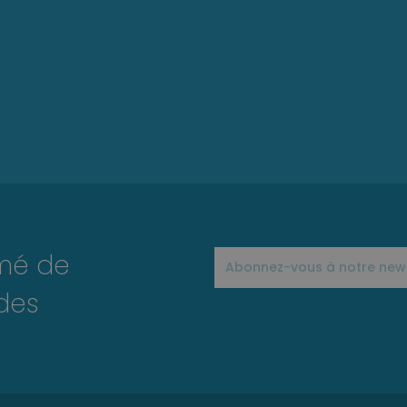
rmé de
des