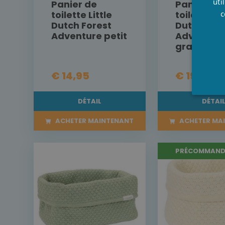
uti
Panier de
Panier de
c
toilette Little
toilette Lit
Dutch Forest
Dutch For
Adventure petit
Adventur
grand
€ 14,95
€ 19,95
DÉTAIL
DÉTAI
ACHETER MAINTENANT
ACHETER MA
PRÉCOMMAND