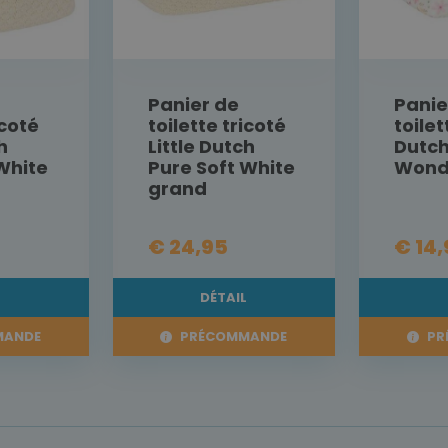
Panier de
Panie
icoté
toilette tricoté
toilet
h
Little Dutch
Dutch
White
Pure Soft White
Wonde
grand
€ 24,95
€ 14
L
DÉTAIL
MANDE
PRÉCOMMANDE
PR