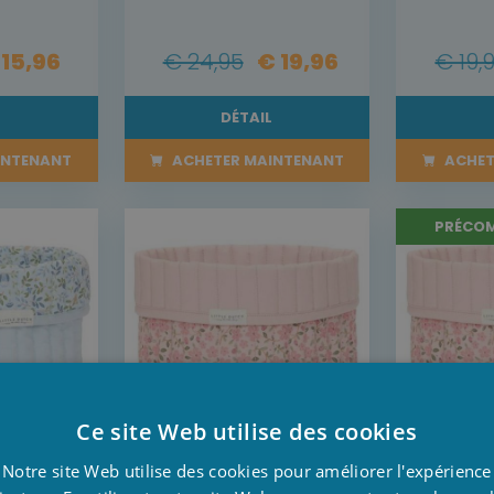
 15,96
€ 24,95
€ 19,96
€ 19,
L
DÉTAIL
INTENANT
ACHETER MAINTENANT
ACHET
PRÉCO
Ce site Web utilise des cookies
D
Notre site Web utilise des cookies pour améliorer l'expérience
F