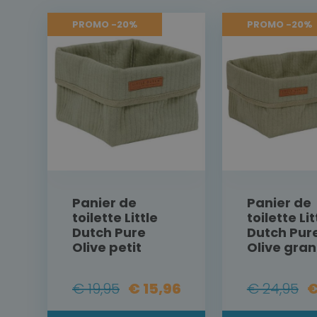
PROMO -20%
PROMO -20%
Panier de
Panier de
toilette Little
toilette Lit
Dutch Pure
Dutch Pur
Olive petit
Olive gra
€ 19,95
€ 15,96
€ 24,95
€