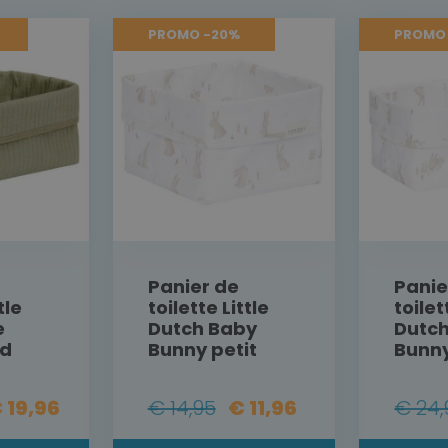
PROMO -20%
PROMO
Panier de
Panie
tle
toilette Little
toilet
e
Dutch Baby
Dutc
nd
Bunny petit
Bunn
 19,96
€ 14,95
€ 11,96
€ 24,