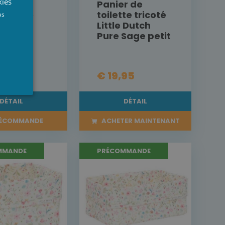
kies
r de
Panier de
te Little
toilette tricoté
NGLISH
us
 Fairy
Little Dutch
l grand
Pure Sage petit
95
€ 19,95
DÉTAIL
DÉTAIL
ÉCOMMANDE
ACHETER MAINTENANT
MMANDE
PRÉCOMMANDE