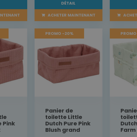
L
DÉTAIL
INTENANT
ACHETER MAINTENANT
ACHET
PROMO -20%
PROMO
Panier de
Panie
tle
toilette Little
toilet
 Pink
Dutch Pure Pink
Dutch 
t
Blush grand
Farm 