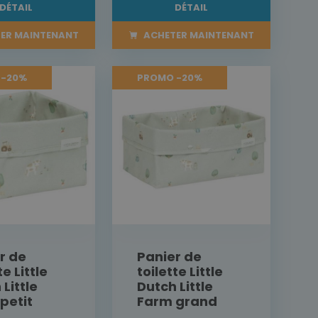
DÉTAIL
DÉTAIL
ER MAINTENANT
ACHETER MAINTENANT
 -20%
PROMO -20%
r de
Panier de
te Little
toilette Little
Little
Dutch Little
petit
Farm grand