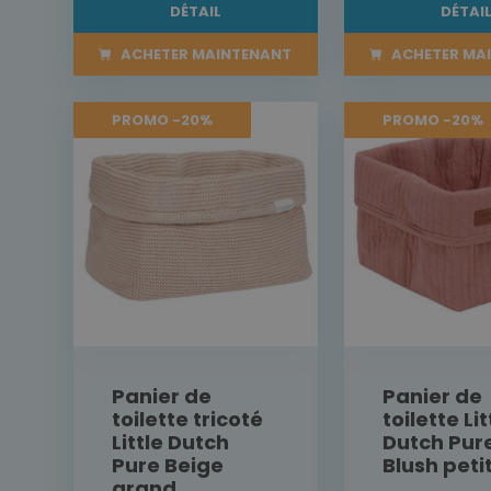
DÉTAIL
DÉTAI
ACHETER MAINTENANT
ACHETER MA
PROMO -20%
PROMO -20%
Panier de
Panier de
toilette tricoté
toilette Lit
Little Dutch
Dutch Pure
Pure Beige
Blush peti
grand