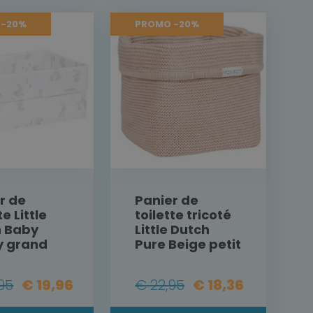
 -20%
PROMO -20%
r de
Panier de
te Little
toilette tricoté
h Baby
Little Dutch
y grand
Pure Beige petit
95
€ 19,96
€ 22,95
€ 18,36