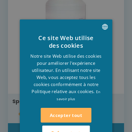
Ce site Web utilise
DUTCH
des cookies
FRENCH
Notre site Web utilise des cookies
ENGLISH
pour améliorer l'expérience
utilisateur. En utilisant notre site
Web, vous acceptez tous les
cookies conformément à notre
Politique relative aux cookies.
En
savoir plus
Spa Line Spa pH Plus 1 litre
€ 8,50
Accepter tout
DÉTAIL