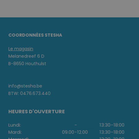
COORDONNÉES STESHA
Le magasin
Melanedreef 6 D
B-8650 Houthulst
info@stesha.be
BTW: 0476.673.440
HEURES D'OUVERTURE
Lundi:
-
13:30
-
18:00
Mardi:
09.00
-
12.00
13:30
-
18:00