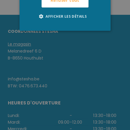
Refuser tout
AFFICHER LES DÉTAILS
COORDONNÉES STESHA
Le magasin
Melanedreef 6 D
B-8650 Houthulst
info@stesha.be
BTW: 0476.673.440
HEURES D'OUVERTURE
Lundi:
-
13:30
-
18:00
Mardi:
09.00
-
12.00
13:30
-
18:00
Mercredi:
-
13:30
-
18:00