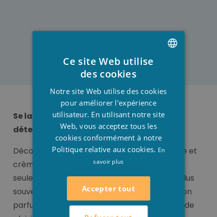
Ce site Web utilise
DUTCH
des cookies
FRENCH
Notre site Web utilise des cookies
ENGLISH
pour améliorer l'expérience
utilisateur. En utilisant notre site
Se laver avec le parfum préféré pour une
Web, vous acceptez tous les
détente optimal
cookies conformément à notre
Politique relative aux cookies.
Découvrez notre large gamme de gel douche et
En
savoir plus
crème de douche, le gel douche est non
seulement pratique mais aussi agréable. Le plus
Accepter tout
souvent nous choisissons le gel douche par son
parfum ! Car la douche doit être un moment de