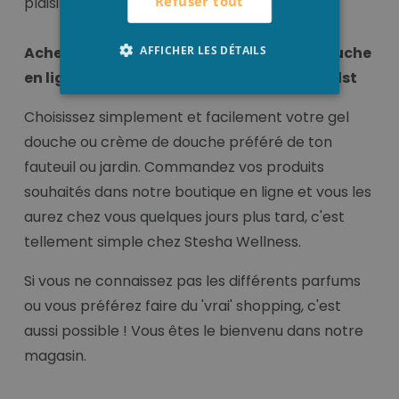
Refuser tout
plaisir.
AFFICHER LES DÉTAILS
Acheter votre gel douche ou crème de douche
en ligne ou dans notre magasin à Houthulst
Choisissez simplement et facilement votre gel
douche ou crème de douche préféré de ton
fauteuil ou jardin. Commandez vos produits
souhaités dans notre boutique en ligne et vous les
aurez chez vous quelques jours plus tard, c'est
tellement simple chez Stesha Wellness.
Si vous ne connaissez pas les différents parfums
ou vous préférez faire du 'vrai' shopping, c'est
aussi possible ! Vous êtes le bienvenu dans notre
magasin.