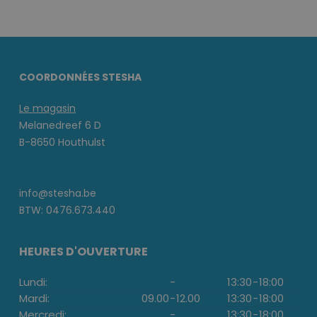
COORDONNÉES STESHA
Le magasin
Melanedreef 6 D
B-8650 Houthulst
info@stesha.be
BTW: 0476.673.440
HEURES D'OUVERTURE
Lundi:
-
13:30
-
18:00
Mardi:
09.00
-
12.00
13:30
-
18:00
Mercredi:
-
13:30
-
18:00